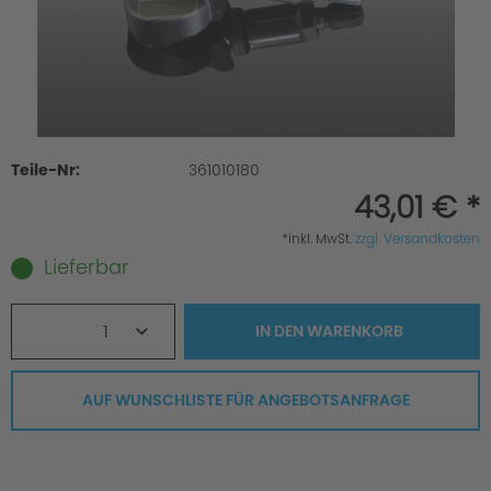
Teile-Nr:
361010180
43,01 € *
*inkl. MwSt.
zzgl. Versandkosten
Lieferbar
1
IN DEN
WARENKORB
AUF WUNSCHLISTE FÜR ANGEBOTSANFRAGE