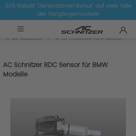
30% Rabatt "Generationen Bonus" auf viele Teile
der Vorgängermodelle
BMW
8-1
4
4er-G22/G23-LCI
xi-xd-Radsätze
xi-xd-Radsätze-AC4-bicolor
AC Schnitzer RDC Sensor für BMW
Modelle