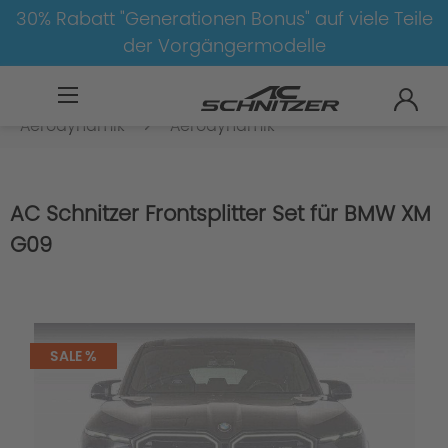
30% Rabatt "Generationen Bonus" auf viele Teile
der Vorgängermodelle
BMW
M
XM
XM-G09
Aerodynamik
Aerodynamik
AC Schnitzer Frontsplitter Set für BMW XM
G09
SALE %