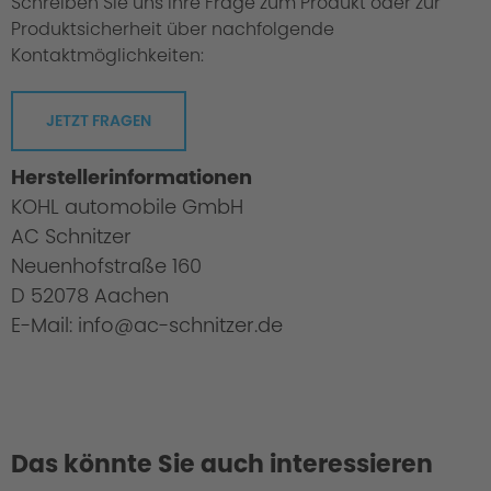
Schreiben Sie uns Ihre Frage zum Produkt oder zur
Produktsicherheit über nachfolgende
Kontaktmöglichkeiten:
JETZT FRAGEN
Kreatives Design
Herstellerinformationen
KOHL automobile GmbH
AC Schnitzer
Neuenhofstraße 160
D 52078 Aachen
E-Mail: info@ac-schnitzer.de
Tests
Das könnte Sie auch interessieren