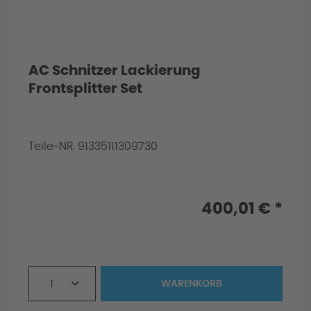
AC Schnitzer Lackierung
Frontsplitter Set
Teile-NR. 91335111309730
Info:
Werkslackierung der Frontspoiler
Elemente, Mittelsteg und Frontsplitter in
schwarz glänzend
400,01 € *
1
WARENKORB