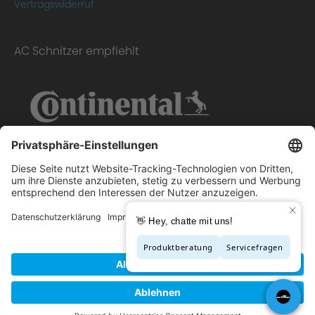
Vertragswiderruf
AC Schnitzer empfiehlt
Copyright © 2026 - AC Schnitzer