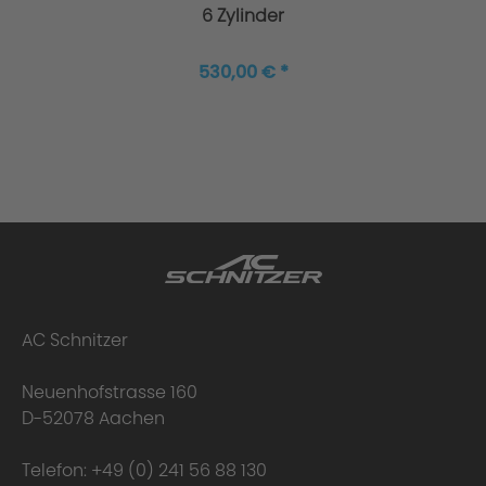
6 Zylinder
530,00 € *
Lieferumfang:
AC Schnitzer
Neuenhofstrasse 160
Einzigartigkeit der AC5 Flowforming Felge:
D-52078 Aachen
Telefon:
+49 (0) 241 56 88 130