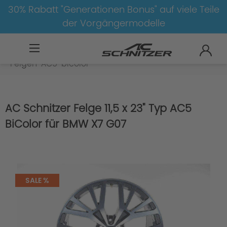
30% Rabatt "Generationen Bonus" auf viele Teile
der Vorgängermodelle
BMW
X
X7
X7-G07
Felgen
Felgen-AC5-bicolor
AC Schnitzer Felge 11,5 x 23" Typ AC5
BiColor für BMW X7 G07
SALE %