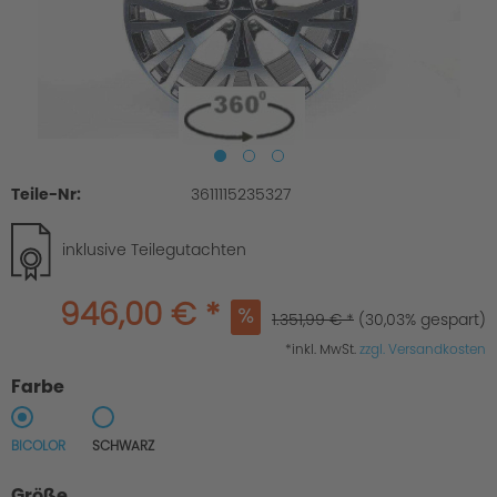
Teile-Nr:
3611115235327
inklusive Teilegutachten
946,00 € *
1.351,99 € *
(30,03% gespart)
*inkl. MwSt.
zzgl. Versandkosten
Farbe
BICOLOR
SCHWARZ
Größe