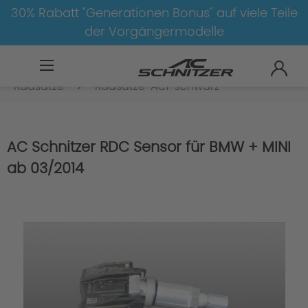
30% Rabatt "Generationen Bonus" auf viele Teile
der Vorgängermodelle
MINI
Mini
3-Türer
3-Türer-F56
Radsätze
Radsätze-AC1-schwarz
AC Schnitzer RDC Sensor für BMW + MINI
ab 03/2014