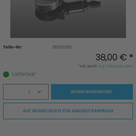
Teile-Nr:
361010130
38,00 € *
*inkl. MwSt.
zzgl. Versandkosten
Lieferbar
1
IN DEN
WARENKORB
AUF WUNSCHLISTE FÜR ANGEBOTSANFRAGE