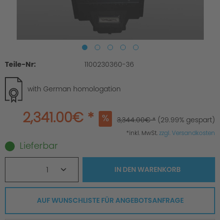
Teile-Nr:
1100230360-36
with German homologation
2,341.00€ *
3,344.00€ *
(29.99% gespart)
*inkl. MwSt.
zzgl. Versandkosten
Lieferbar
1
IN DEN
WARENKORB
AUF WUNSCHLISTE FÜR ANGEBOTSANFRAGE