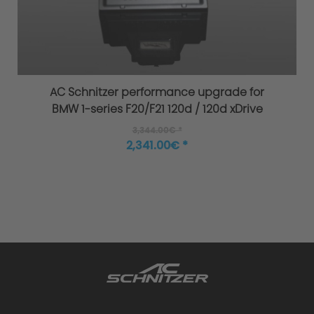
Extensively tested
AC Schnitzer performance upgrade for
BMW 1-series F20/F21 120d / 120d xDrive
3,344.00€ *
2,341.00€ *
Warranty
Performance upgrade installed - what
happens to the warranty?