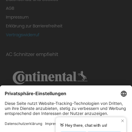
AGB
Impressum
Erklärung zur Barrierefreiheit
Vertragswiderruf
AC Schnitzer empfiehlt
Scope of delivery: