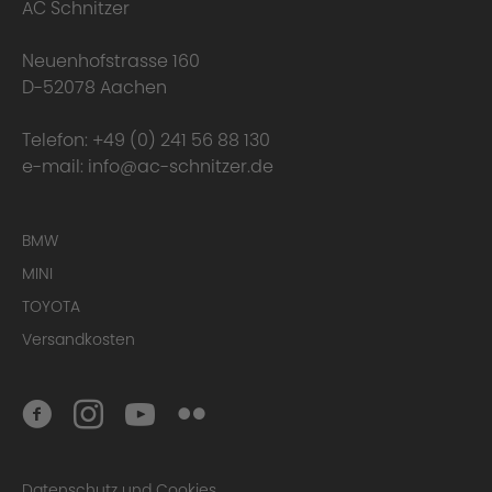
AC Schnitzer
Neuenhofstrasse 160
D-52078 Aachen
Telefon:
+49 (0) 241 56 88 130
e-mail:
info@ac-schnitzer.de
Here you can find
BMW
the complete Warranty Conditions.
MINI
TOYOTA
Homologation Certificate
Versandkosten
Datenschutz und Cookies