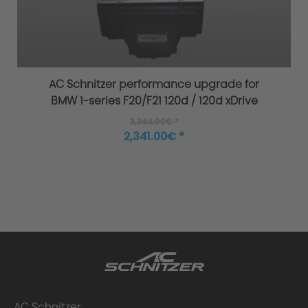
Philosophy/Design
AC Schnitzer performance upgrade for
BMW 1-series F20/F21 120d / 120d xDrive
3,344.00€ *
2,341.00€ *
AC Schnitzer