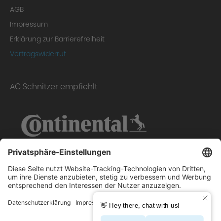
AGB
Impressum
Erklärung zur Barrierefreiheit
Vertragswiderruf
AC Schnitzer empfiehlt