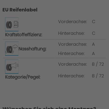
EU Reifenlabel
Wheelset development at AC Schnitzer
Vorderachse:
C
Hinterachse:
C
Kraftstoffeffizienz:
Wheel/complete wheel = rim incl. tyre
Wheel set = 4 wheels All-round tyres =
Vorderachse:
A
Nasshaftung:
same tyre size on the front and the rear
Hinterachse:
A
axle
Vorderachse:
B / 72
Hinterachse:
B / 72
Kategorie/Pegel: