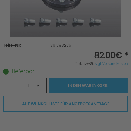
Teile-Nr:
361398235
82.00€ *
*inkl. MwSt.
zzgl. Versandkosten
Lieferbar
1
IN DEN
WARENKORB
AUF WUNSCHLISTE FÜR ANGEBOTSANFRAGE