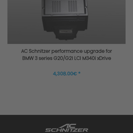
Overload / Overheating Control
Extensively tested
AC Schnitzer performance upgrade for
BMW 3 series G20/G21 LCI M340i xDrive
4,308.00€ *
Warranty
Performance upgrade installed - what
happens to the warranty?