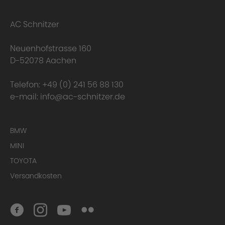
AC Schnitzer
Neuenhofstrasse 160
D-52078 Aachen
Telefon:
+49 (0) 241 56 88 130
e-mail:
info@ac-schnitzer.de
Here you can find
BMW
the complete Warranty Conditions.
MINI
TOYOTA
Scope of delivery:
Versandkosten