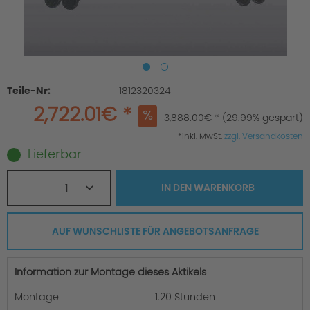
Teile-Nr:
1812320324
2,722.01€ *
3,888.00€ *
(29.99% gespart)
*inkl. MwSt.
zzgl. Versandkosten
Lieferbar
1
IN DEN
WARENKORB
AUF WUNSCHLISTE FÜR ANGEBOTSANFRAGE
Information zur Montage dieses Aktikels
Montage
1.20 Stunden