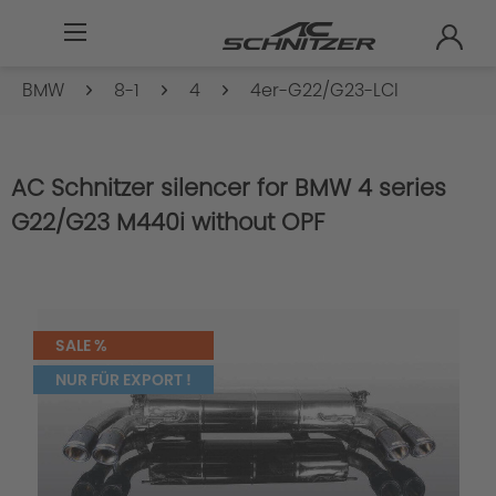
BMW
8-1
4
4er-G22/G23-LCI
AC Schnitzer silencer for BMW 4 series
G22/G23 M440i without OPF
SALE %
NUR FÜR EXPORT !