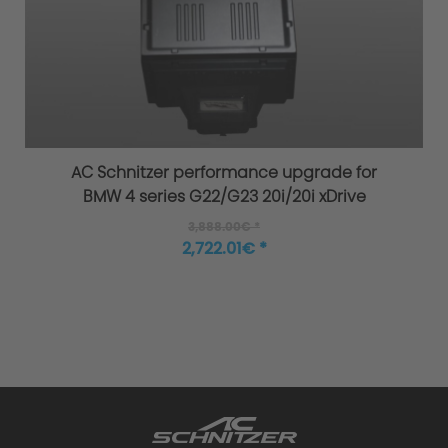
AC Schnitzer Exhaust System - Four
Criteria of Development
AC Schnitzer performance upgrade for
1. Sound Engineering
BMW 4 series G22/G23 20i/20i xDrive
3,888.00€ *
2,722.01€ *
2. Precision Fit