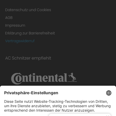
3. Range
Datenschutz und Cookies
AGB
Impressum
Erklärung zur Barrierefreiheit
Vertragswiderruf
AC Schnitzer empfiehlt
4. Material/Quality
EC Type Approval