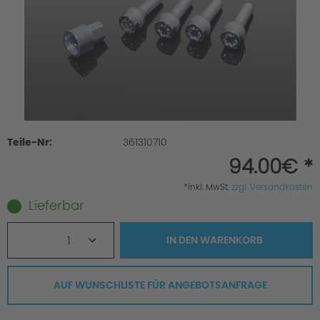
Teile-Nr:
361310710
94.00€ *
*inkl. MwSt.
zzgl. Versandkosten
Lieferbar
1
IN DEN
WARENKORB
AUF WUNSCHLISTE FÜR ANGEBOTSANFRAGE