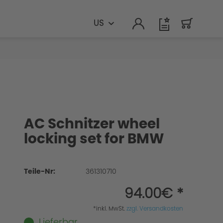
US
AC Schnitzer wheel
locking set for BMW
Teile-Nr:
361310710
94.00€ *
*inkl. MwSt.
zzgl. Versandkosten
Lieferbar