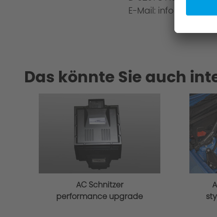
E-Mail: info@ac-schn
Das könnte Sie auch int
AC Schnitzer
A
performance upgrade
sty
for BMW 4 series G22
G2