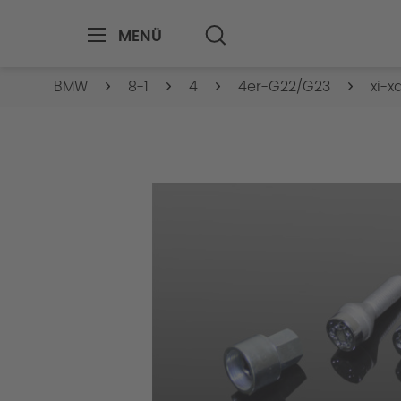
MENÜ
BMW
8-1
4
4er-G22/G23
xi-x