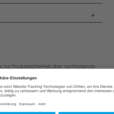
er zur Produktsicherheit über nachfolgende
onen
mbH