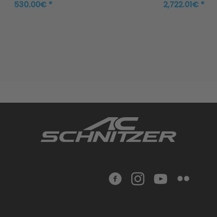
530.00€ *
2,722.01€ *