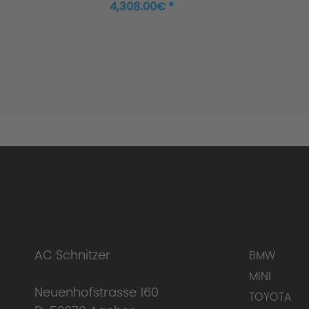
Coupé M440i xDrive
4,308.00€ *
AC Schnitzer
BMW
MINI
Neuenhofstrasse 160
TOYOTA