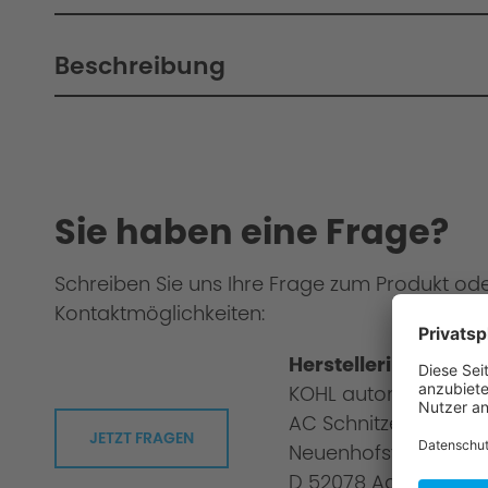
Beschreibung
Sie haben eine Frage?
Schreiben Sie uns Ihre Frage zum Produkt od
Kontaktmöglichkeiten:
Herstellerinformati
KOHL automobile G
AC Schnitzer
JETZT FRAGEN
Neuenhofstraße 160
D 52078 Aachen