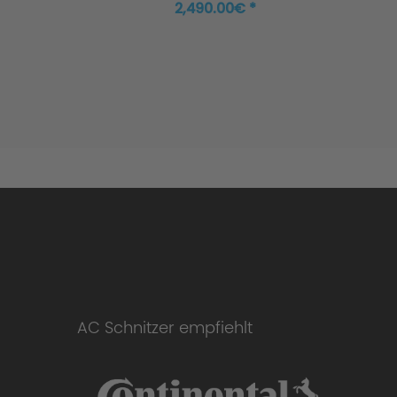
ter
with otto particle filter
2,490.00€ *
AC Schnitzer empfiehlt