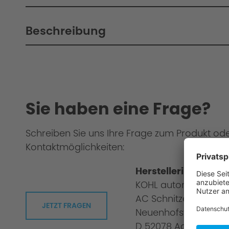
Beschreibung
Sie haben eine Frage?
Schreiben Sie uns Ihre Frage zum Produkt od
Kontaktmöglichkeiten:
Herstellerinformati
KOHL automobile G
AC Schnitzer
JETZT FRAGEN
Neuenhofstraße 160
D 52078 Aachen