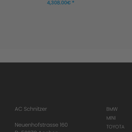
Gran Coupé M440i
4,308.00€ *
xDrive
AC Schnitzer
BMW
MINI
Neuenhofstrasse 160
TOYOTA