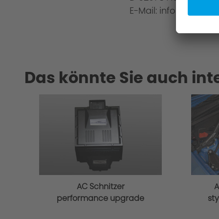
E-Mail: info@ac-schn
Das könnte Sie auch int
AC Schnitzer
A
performance upgrade
sty
for BMW 4 series G26