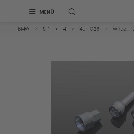
MENÜ
BMW
8-1
4
4er-G26
Wheel-Ty