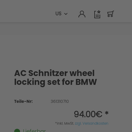
US
AC Schnitzer wheel
locking set for BMW
Teile-Nr:
361310710
94.00€ *
*inkl. MwSt.
zzgl. Versandkosten
Lieferbar