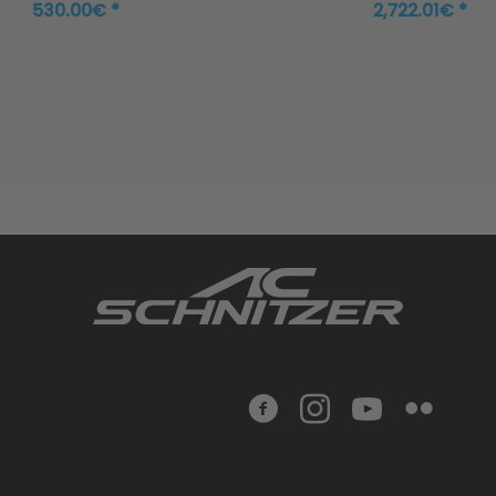
with otto particle fil
530.00€ *
2,722.01€ *