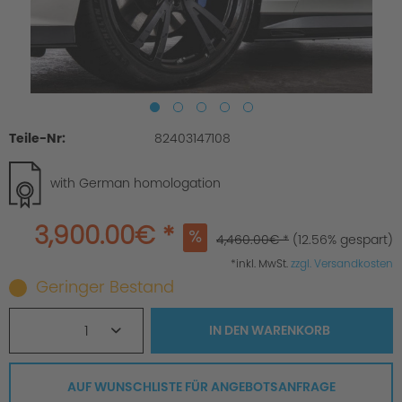
Teile-Nr:
82403147108
with German homologation
3,900.00€ *
4,460.00€ *
(12.56% gespart)
*inkl. MwSt.
zzgl. Versandkosten
Geringer Bestand
1
IN DEN
WARENKORB
AUF WUNSCHLISTE FÜR ANGEBOTSANFRAGE