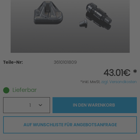
Teile-Nr:
3610101809
43.01€ *
*inkl. MwSt.
zzgl. Versandkosten
Lieferbar
1
IN DEN
WARENKORB
AUF WUNSCHLISTE FÜR ANGEBOTSANFRAGE