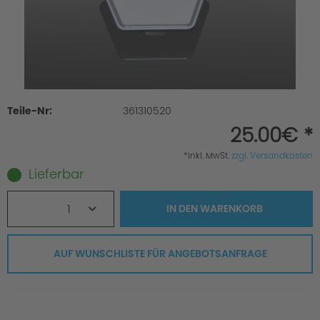
Teile-Nr:
361310520
25.00€ *
*inkl. MwSt.
zzgl. Versandkosten
Lieferbar
1
IN DEN
WARENKORB
AUF WUNSCHLISTE FÜR ANGEBOTSANFRAGE