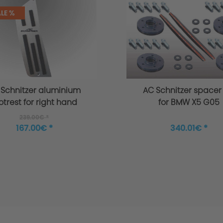
LE %
 Schnitzer aluminium
AC Schnitzer spacer
otrest for right hand
for BMW X5 G05
ive RHD BMW X5 G05
239.00€ *
167.00€ *
340.01€ *