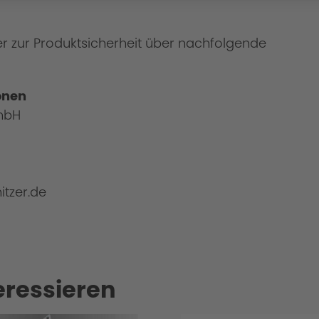
er zur Produktsicherheit über nachfolgende
onen
mbH
itzer.de
eressieren