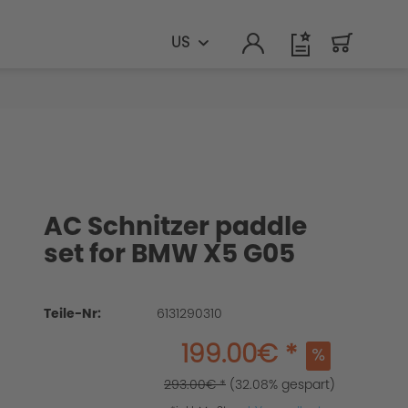
US
AC Schnitzer paddle
set for BMW X5 G05
Teile-Nr:
6131290310
199.00€ *
293.00€ *
(32.08% gespart)