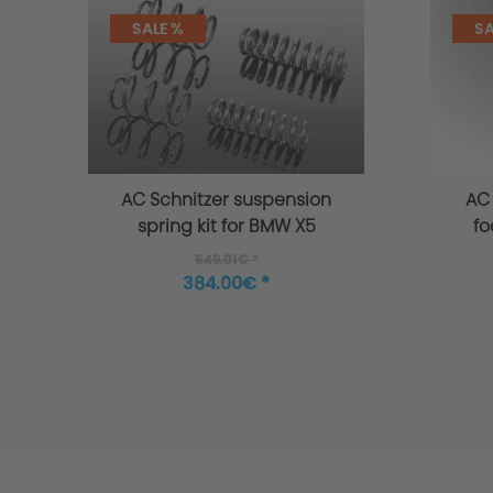
Scope of delivery
SALE %
SA
AC Schnitzer suspension
AC
spring kit for BMW X5
fo
G05
dr
549.01€ *
384.00€ *