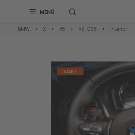
MENÜ
BMW
X
X5
X5-G05
Interior
SALE %