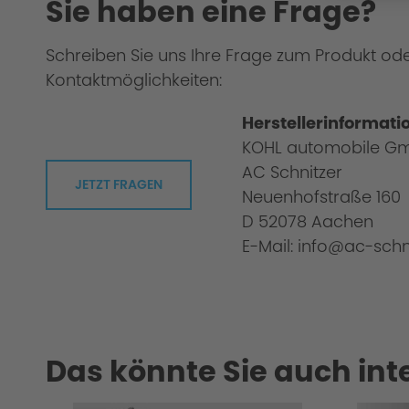
Sie haben eine Frage?
Philosophy/Design
Schreiben Sie uns Ihre Frage zum Produkt od
Kontaktmöglichkeiten:
Herstellerinformati
KOHL automobile G
AC Schnitzer
JETZT FRAGEN
Neuenhofstraße 160
D 52078 Aachen
E-Mail: info@ac-schn
Das könnte Sie auch int