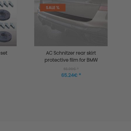
SALE %
 set
AC Schnitzer rear skirt
protective film for BMW
X5 G05 with M
93.00€ *
Aerodynmics package
65.24€ *