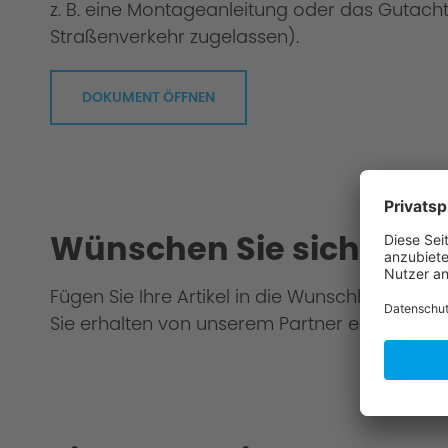
z. B. eine Montageanleitung oder das Gutacht
Straßenverkehr zugelassen).
DOKUMENT ÖFFNEN
Wünschen Sie sich eine
Fügen Sie Ihre Artikel in die Wunschliste hinz
Scope of delivery
Sie erhalten von unserem Partner ein Gesamt