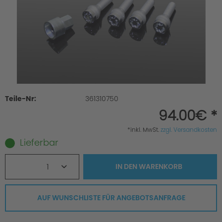
Teile-Nr:
361310750
94.00€ *
*inkl. MwSt.
zzgl. Versandkosten
Lieferbar
1
IN DEN
WARENKORB
AUF WUNSCHLISTE FÜR ANGEBOTSANFRAGE