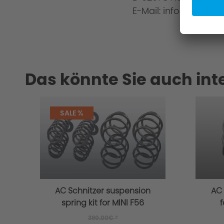
E-Mail: info@ac-schn
Das könnte Sie auch int
SALE %
AC Schnitzer suspension
AC 
spring kit for MINI F56
f
Cooper SE
390.00€ *