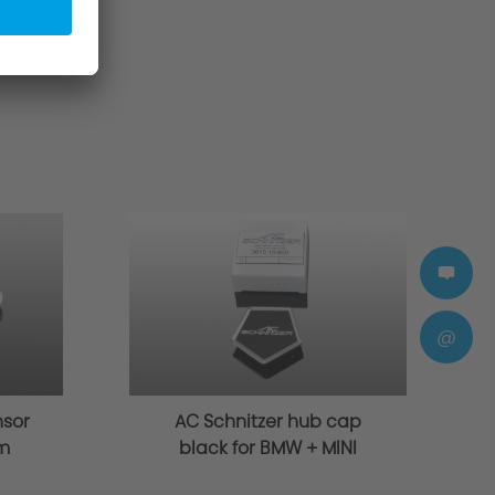
@
nsor
AC Schnitzer hub cap
om
black for BMW + MINI