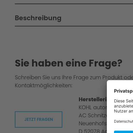
Beschreibung
Sie haben eine Frage?
Schreiben Sie uns Ihre Frage zum Produkt od
Kontaktmöglichkeiten:
Herstellerinformati
KOHL automobile G
AC Schnitzer
JETZT FRAGEN
Neuenhofstraße 160
D 52078 Aachen