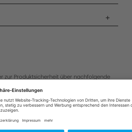
er zur Produktsicherheit über nachfolgende
onen
mbH