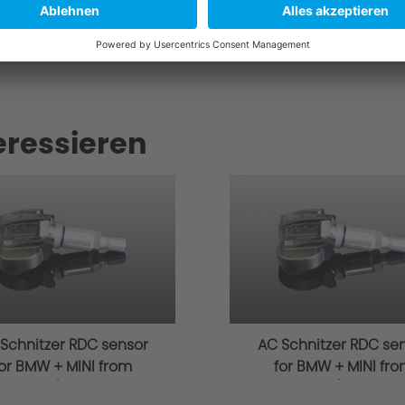
itzer.de
eressieren
Schnitzer RDC sensor
AC Schnitzer RDC se
or BMW + MINI from
for BMW + MINI fr
03/2014
03/2014