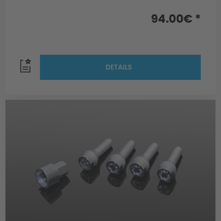
94.00€ *
DETAILS