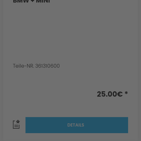
BMW + MINI
Teile-NR. 361310600
25.00€ *
DETAILS