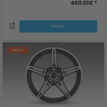
460.01€ *
DETAILS
SALE %