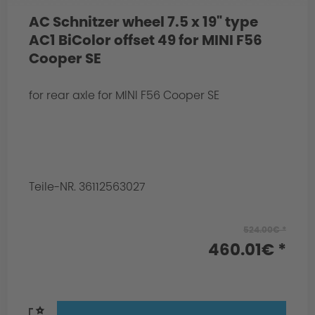
AC Schnitzer wheel 7.5 x 19" type
AC1 BiColor offset 49 for MINI F56
Cooper SE
for rear axle for MINI F56 Cooper SE
Teile-NR. 36112563027
524.00€ *
460.01€ *