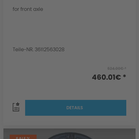
for front axle
Teile-NR. 36112563028
524.00€ *
460.01€ *
DETAILS
SALE %