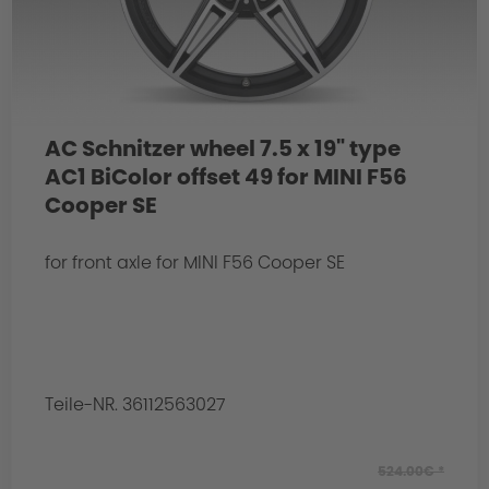
AC Schnitzer wheel 7.5 x 19" type
AC1 BiColor offset 49 for MINI F56
Cooper SE
for front axle for MINI F56 Cooper SE
Teile-NR. 36112563027
524.00€ *