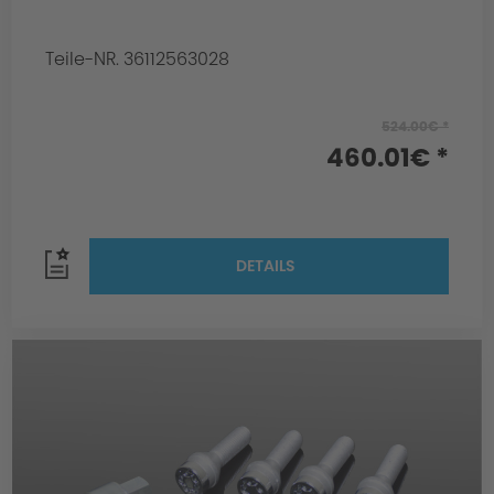
Teile-NR. 36112563028
524.00€ *
460.01€ *
DETAILS