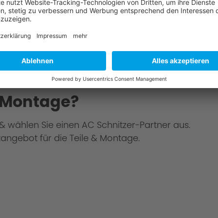
"Green Hell".
 Montage?
u & wählen Sie einen AC Schnitzer-Partner aus.
angebot für die Teile & Montage.