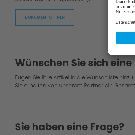
DOKUMENT ÖFFNEN
We take every suspension kit through the 
Wünschen Sie sich eine
Fügen Sie Ihre Artikel in die Wunschliste hinz
Sie erhalten von unserem Partner ein Gesamt
Sie haben eine Frage?