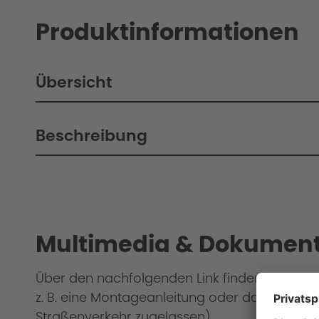
Produktinformationen
Übersicht
Beschreibung
Philosophy / Engineering / Setup
Multimedia & Dokument
Über den nachfolgenden Link finden Sie weit
z. B. eine Montageanleitung oder das Gutacht
Straßenverkehr zugelassen).