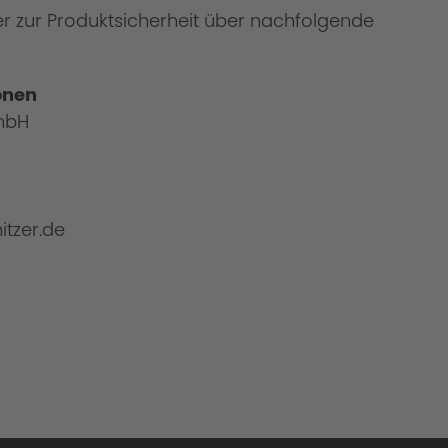
er zur Produktsicherheit über nachfolgende
sion: That is fine tuning in every detail.
onen
mbH
itzer.de