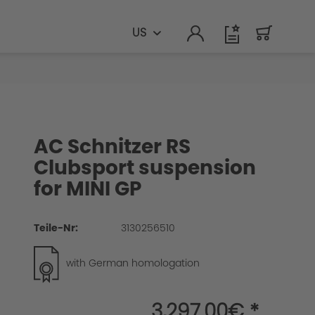
US
AC Schnitzer RS
Clubsport suspension
for MINI GP
Teile-Nr:
3130256510
with German homologation
3,297.00€ *