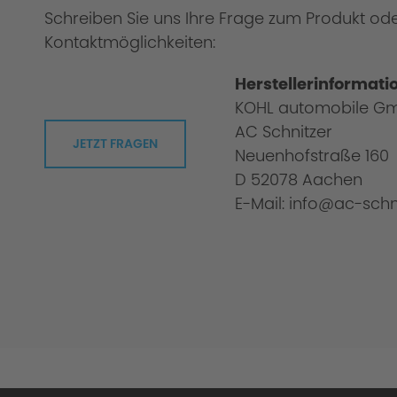
Schreiben Sie uns Ihre Frage zum Produkt od
Kontaktmöglichkeiten:
Original AC Schnitzer RS adjustable suspen
Herstellerinformati
KOHL automobile G
AC Schnitzer
JETZT FRAGEN
Neuenhofstraße 160
D 52078 Aachen
E-Mail: info@ac-schn
Improved agility and safety