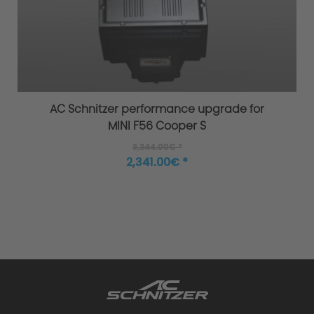
Extensively tested
AC Schnitzer performance upgrade for
MINI F56 Cooper S
3,344.00€ *
2,341.00€ *
Warranty
Performance upgrade installed - what
happens to the warranty?