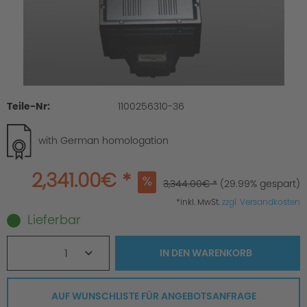
Teile-Nr:
1100256310-36
with German homologation
2,341.00€ *
3,344.00€ *
(29.99% gespart)
*inkl. MwSt.
zzgl. Versandkosten
Lieferbar
1
IN DEN
WARENKORB
AUF WUNSCHLISTE FÜR ANGEBOTSANFRAGE