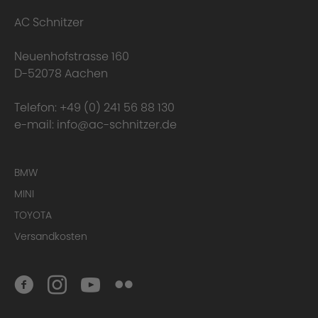
AC Schnitzer
Neuenhofstrasse 160
D-52078 Aachen
Telefon:
+49 (0) 241 56 88 130
e-mail:
info@ac-schnitzer.de
Here you can find
BMW
the complete Warranty Conditions.
MINI
TOYOTA
Homologation Certificate
Versandkosten