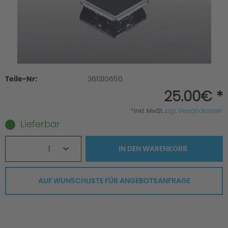
Teile-Nr:
361310650
25.00€ *
*inkl. MwSt.
zzgl. Versandkosten
Lieferbar
1
IN DEN
WARENKORB
AUF WUNSCHLISTE FÜR ANGEBOTSANFRAGE