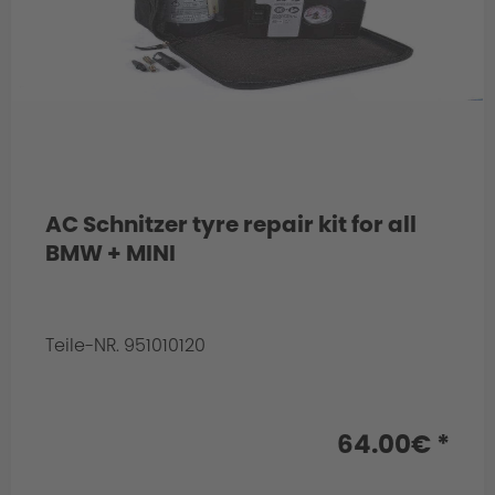
AC Schnitzer tyre repair kit for all
BMW + MINI
Teile-NR. 951010120
Info:
64.00€ *