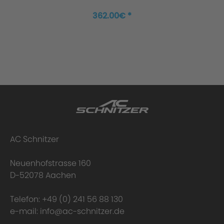
362.00€ *
Production
AC Schnitzer
Neuenhofstrasse 160
D-52078 Aachen
Telefon:
+49 (0) 241 56 88 130
e-mail:
info@ac-schnitzer.de