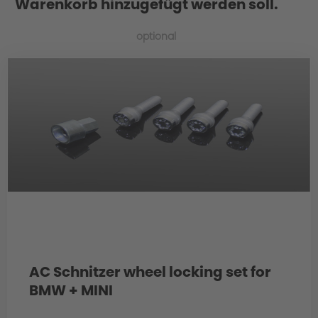
Warenkorb hinzugefügt werden soll.
Wheelset development at AC Schnitzer
optional
Wheel/complete wheel = rim incl. tyre
Wheel set = 4 wheels xi/xd wheel sets =
special wheel sets for all-wheel drive
vehicles (xDrive) Mixed-sized tyres =
tyres wider on the rear axle than on the
front axle All-round tyres = same tyre size
on the front and the rear axle
AC Schnitzer wheel locking set for
BMW + MINI