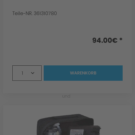
Teile-NR. 361310780
Info:
- for FA offset 40 and RA offset 40
94.00€ *
1
WARENKORB
und