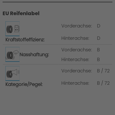
EU Reifenlabel
Winter wheel set with MI3 Light Alloy
Wheels
Vorderachse:
D
Hinterachse:
D
Kraftstoffeffizienz:
Vorderachse:
B
Nasshaftung:
Hinterachse:
B
Uniqueness of the wheel set with the MI3
Vorderachse:
B / 72
Light Alloy Wheels
Hinterachse:
B / 72
Kategorie/Pegel: