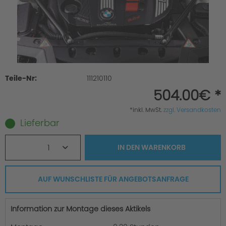
Teile-Nr:
111210110
504.00€ *
*inkl. MwSt.
zzgl. Versandkosten
Lieferbar
1
IN DEN
WARENKORB
AUF WUNSCHLISTE FÜR ANGEBOTSANFRAGE
Information zur Montage dieses Aktikels