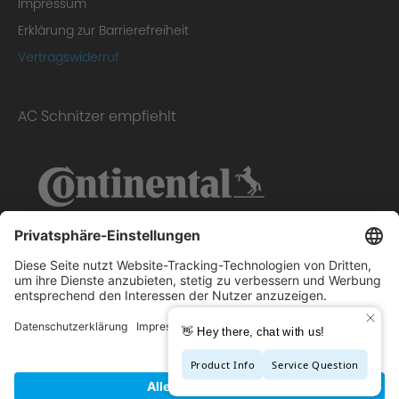
Impressum
Erklärung zur Barrierefreiheit
Vertragswiderruf
AC Schnitzer empfiehlt