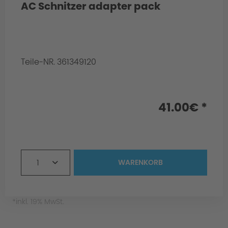
AC Schnitzer adapter pack
Material
Teile-NR. 361349120
Info:
for front and rear axle
41.00€ *
1
WARENKORB
Production
*inkl. 19% MwSt.