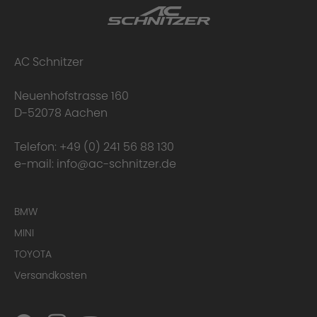
Scope of delivery
AC Schnitzer
Neuenhofstrasse 160
D-52078 Aachen
Telefon:
+49 (0) 241 56 88 130
e-mail:
info@ac-schnitzer.de
Uniqueness of the AC1 Light Alloy Wheels
BMW
MINI
TOYOTA
Versandkosten