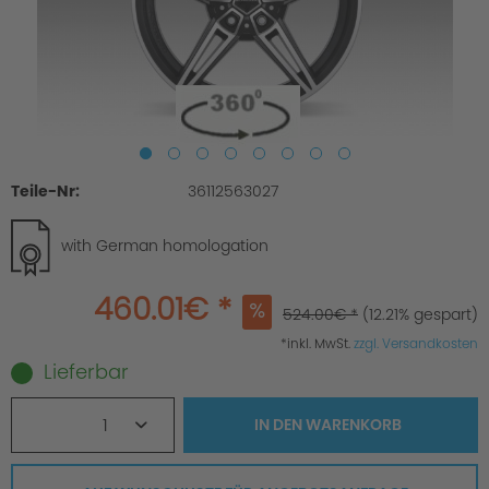
Teile-Nr:
36112563027
with German homologation
460.01€ *
524.00€ *
(12.21% gespart)
*inkl. MwSt.
zzgl. Versandkosten
Lieferbar
1
IN DEN
WARENKORB