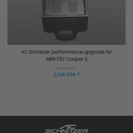
Overload / Overheating Control
Extensively tested
AC Schnitzer performance upgrade for
MINI F57 Cooper S
3,344.00€ *
2,341.00€ *
Warranty
Performance upgrade installed - what