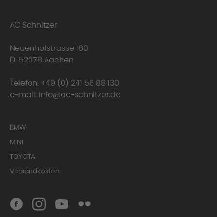
happens to the warranty?
AC Schnitzer
Neuenhofstrasse 160
D-52078 Aachen
Telefon:
+49 (0) 241 56 88 130
e-mail:
info@ac-schnitzer.de
Here you can find
BMW
the complete Warranty Conditions.
MINI
TOYOTA
Homologation Certificate
Versandkosten