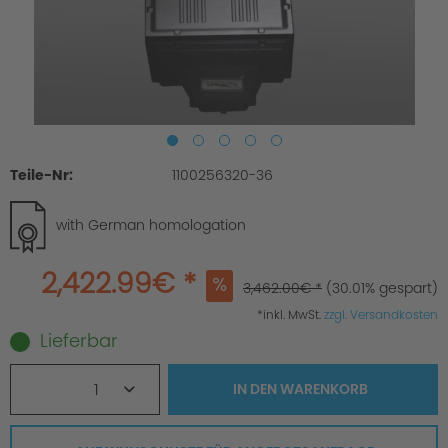
Teile-Nr:
1100256320-36
with German homologation
2,422.99€ *
3,462.00€ *
(30.01% gespart)
*inkl. MwSt.
zzgl. Versandkosten
Lieferbar
1
IN DEN
WARENKORB