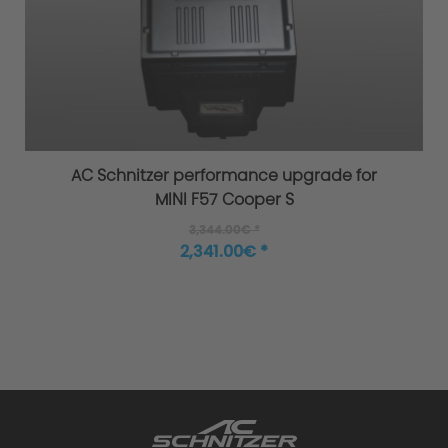
Overload / Overheating Control
Extensively tested
AC Schnitzer performance upgrade for
MINI F57 Cooper S
3,344.00€ *
2,341.00€ *
Warranty
Performance upgrade installed - what