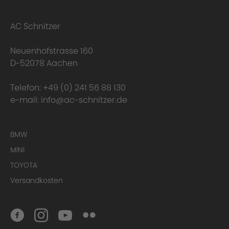
happens to the warranty?
AC Schnitzer
Neuenhofstrasse 160
D-52078 Aachen
Telefon:
+49 (0) 241 56 88 130
e-mail:
info@ac-schnitzer.de
Here you can find
BMW
the complete Warranty Conditions.
MINI
TOYOTA
Homologation Certificate
Versandkosten