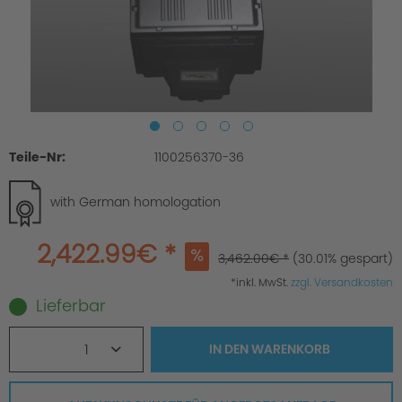
Teile-Nr:
1100256370-36
with German homologation
2,422.99€ *
3,462.00€ *
(30.01% gespart)
*inkl. MwSt.
zzgl. Versandkosten
Lieferbar
1
IN DEN
WARENKORB