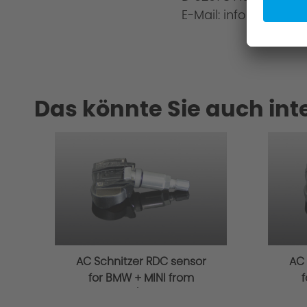
E-Mail: info@ac-schn
Das könnte Sie auch int
AC Schnitzer RDC sensor
AC 
for BMW + MINI from
f
03/2014