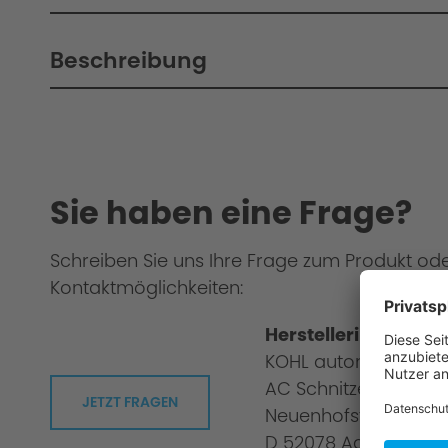
Beschreibung
Sie haben eine Frage?
Schreiben Sie uns Ihre Frage zum Produkt od
Kontaktmöglichkeiten:
Herstellerinformati
KOHL automobile G
AC Schnitzer
JETZT FRAGEN
Neuenhofstraße 160
D 52078 Aachen