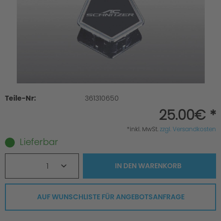
Teile-Nr:
361310650
25.00€ *
*inkl. MwSt.
zzgl. Versandkosten
Lieferbar
1
IN DEN
WARENKORB
AUF WUNSCHLISTE FÜR ANGEBOTSANFRAGE