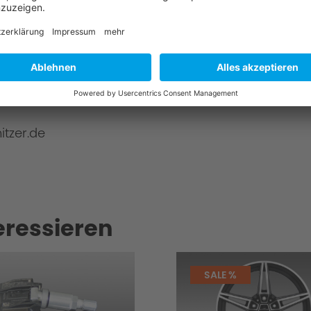
onen
mbH
itzer.de
eressieren
SALE %