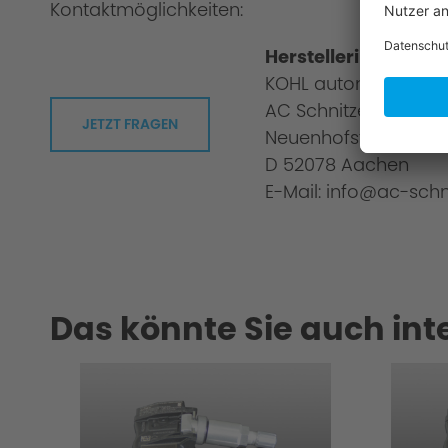
Kontaktmöglichkeiten:
Herstellerinformati
KOHL automobile G
AC Schnitzer
JETZT FRAGEN
Neuenhofstraße 160
D 52078 Aachen
E-Mail: info@ac-schn
Das könnte Sie auch int