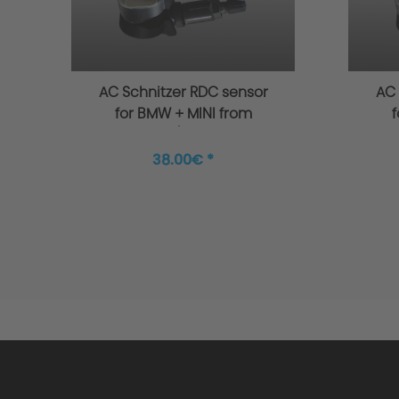
AC Schnitzer RDC sensor
AC 
for BMW + MINI from
f
03/2014
38.00€ *