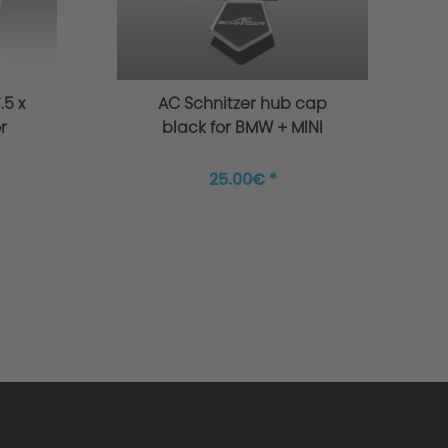
.5 x
AC Schnitzer hub cap
r
black for BMW + MINI
60
25.00€ *