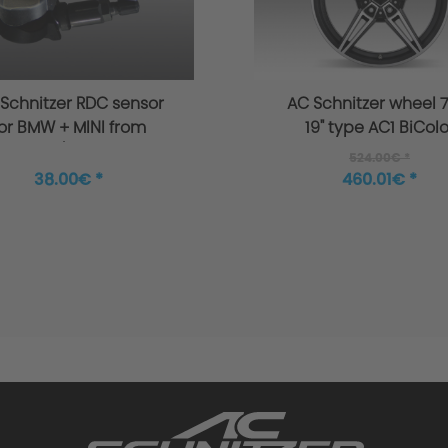
Schnitzer RDC sensor
AC Schnitzer wheel 7
or BMW + MINI from
19" type AC1 BiColo
03/2014
offset 49 for MINI F
524.00€ *
Countryman
38.00€ *
460.01€ *