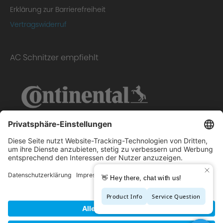
Erklärung zur Barrierefreiheit
Vertragswiderruf
AC Schnitzer empfiehlt