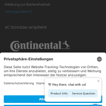
Erklärung zur Barrierefreiheit
Vertragswiderruf
AC Schnitzer empfiehlt