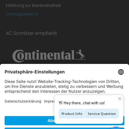
Erklärung zur Barrierefreiheit
Vertragswiderruf
AC Schnitzer empfiehlt