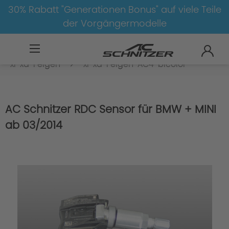
30% Rabatt "Generationen Bonus" auf viele Teile
der Vorgängermodelle
BMW
8-1
2
2er-F22/F23
xi-xd-Felgen
xi-xd-Felgen-AC4-bicolor
AC Schnitzer RDC Sensor für BMW + MINI
ab 03/2014