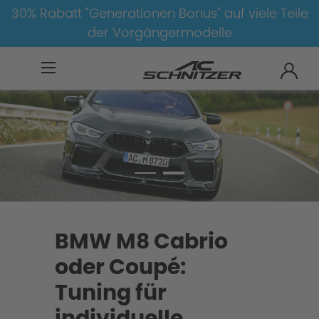
30% Rabatt "Generationen Bonus" auf viele Teile
der Vorgängermodelle
BMW
M
M8
M8-F91/F92
BMW M8 Cabrio
oder Coupé:
Tuning für
individuelle