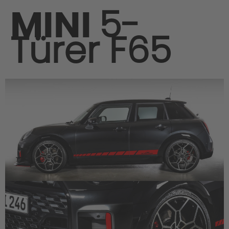
MINI
5-
Türer F65