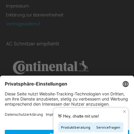
Impressum
Erklärung zur Barrierefreiheit
Vertragswiderruf
AC Schnitzer empfiehlt