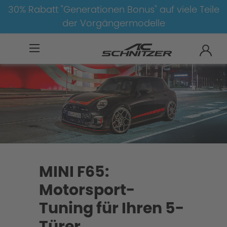
30% Rabatt "Generationen Bonus" auf viele Teile
der Vorgängermodelle
MINI
Mini
5-Türer
5-Türer-F65
MINI F65:
Motorsport-
Tuning für Ihren 5-
Türer