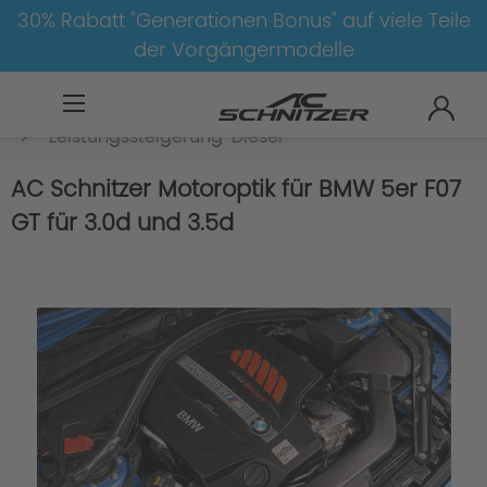
30% Rabatt "Generationen Bonus" auf viele Teile
der Vorgängermodelle
BMW
8-1
5
5er-F07-GT
Motor
Leistungssteigerung-Diesel
AC Schnitzer Motoroptik für BMW 5er F07
GT für 3.0d und 3.5d