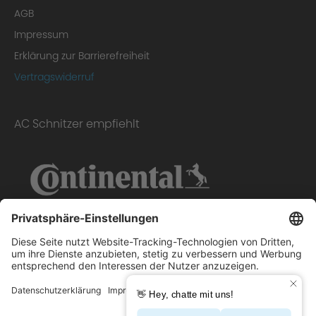
AGB
Impressum
Erklärung zur Barrierefreiheit
Vertragswiderruf
AC Schnitzer empfiehlt