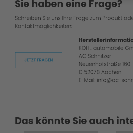
Sie haben eine Frage?
Schreiben Sie uns Ihre Frage zum Produkt od
Kontaktmöglichkeiten:
Herstellerinformati
KOHL automobile G
AC Schnitzer
JETZT FRAGEN
Neuenhofstraße 160
D 52078 Aachen
E-Mail: info@ac-schn
Das könnte Sie auch int
Kreatives Design