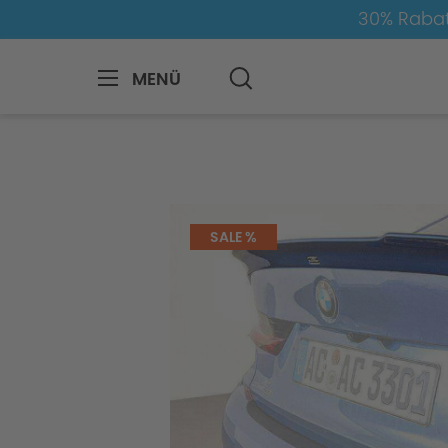
30% Rabat
MENÜ
BMW
M
M3
M3-G80/G81
Aer
SALE %