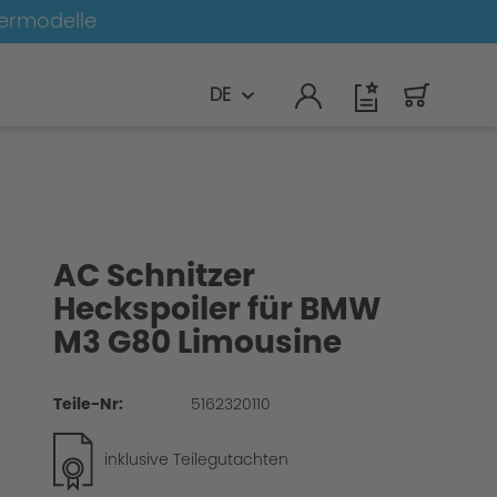
germodelle
DE
AC Schnitzer
Heckspoiler für BMW
M3 G80 Limousine
Teile-Nr:
5162320110
inklusive Teilegutachten