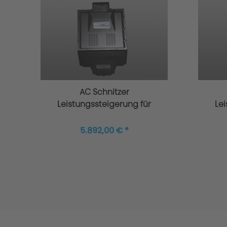
Tests
AC Schnitzer
Leistungssteigerung für
Le
BMW M3 Competition
B
G80/G81
G80
5.892,00 € *
Gutachten