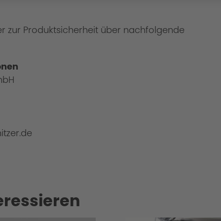
er zur Produktsicherheit über nachfolgende
onen
mbH
itzer.de
eressieren