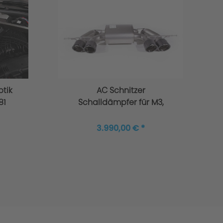
ptik
AC Schnitzer
81
Schalldämpfer für M3,
M3 Competition G80
Limousine
3.990,00 € *