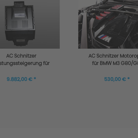
AC Schnitzer
AC Schnitzer Motoro
istungssteigerung für
für BMW M3 G80/G
MW M3 Competition
 Limousine inklusive
9.882,00 € *
530,00 € *
Schalldämpfer