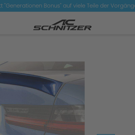
t "Generationen Bonus" auf viele Teile der Vorgän
odynamik
Aerodynamik