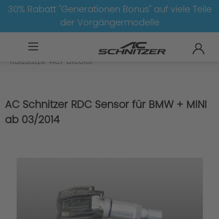
30% Rabatt "Generationen Bonus" auf viele Teile
der Vorgängermodelle
BMW
X
X1
X1-F48
Radsätze
Radsätze-AC1-bicolor
AC Schnitzer RDC Sensor für BMW + MINI
ab 03/2014