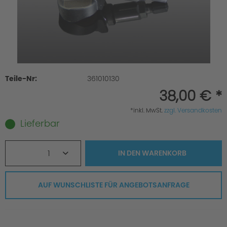
Teile-Nr:
361010130
38,00 € *
*inkl. MwSt.
zzgl. Versandkosten
Lieferbar
1
IN DEN
WARENKORB
AUF WUNSCHLISTE FÜR ANGEBOTSANFRAGE