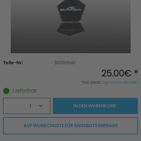
Teile-Nr:
361310640
25.00€ *
*inkl. MwSt.
zzgl. Versandkosten
Lieferbar
1
IN DEN
WARENKORB
AUF WUNSCHLISTE FÜR ANGEBOTSANFRAGE