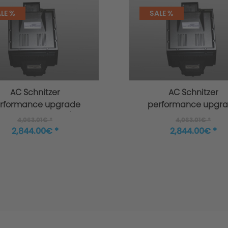
appens to the warranty?
LE %
SALE %
ete Warranty Conditions.
AC Schnitzer
AC Schnitzer
rformance upgrade
performance upgr
 BMW 3 series F30/F31
for BMW 3-series F30
4,063.01€ *
4,063.01€ *
335i 335i xDrive
2,844.00€ *
2,844.00€ *