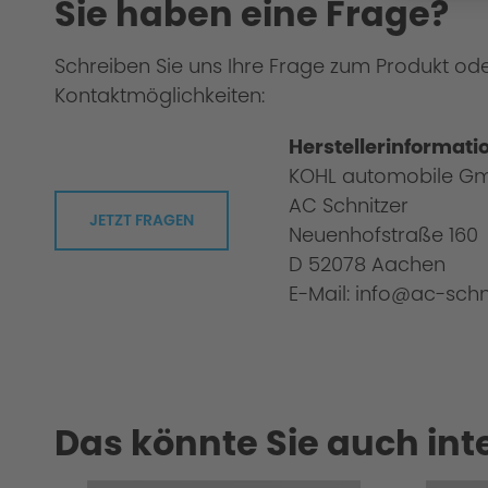
Sie haben eine Frage?
Cold Start Control
Schreiben Sie uns Ihre Frage zum Produkt od
Kontaktmöglichkeiten:
Overload / Overheating Control
Herstellerinformati
KOHL automobile G
AC Schnitzer
JETZT FRAGEN
Neuenhofstraße 160
D 52078 Aachen
Extensively tested
E-Mail: info@ac-schn
Das könnte Sie auch int
Warranty