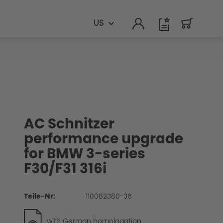
US
AC Schnitzer
performance upgrade
for BMW 3-series
F30/F31 316i
Teile-Nr:
110082380-36
with German homologation