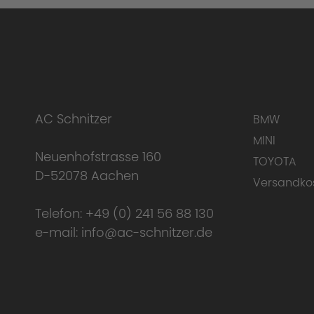
Scope of delivery:
AC Schnitzer
BMW
MINI
Neuenhofstrasse 160
TOYOTA
Uniqueness of the AC Schnitzer perform
D-52078 Aachen
Versandko
Telefon:
+49 (0) 241 56 88 130
e-mail:
info@ac-schnitzer.de
Here you can