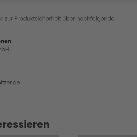
er zur Produktsicherheit über nachfolgende
onen
mbH
itzer.de
eressieren