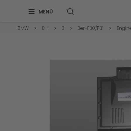
MENÜ
BMW
8-1
3
3er-F30/F31
Engin