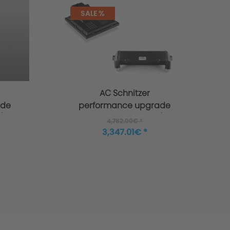
SALE %
AC Schnitzer
ade
performance upgrade
/F31
for BMW 3-series F30/F31
4,782.00€ *
335i 335i xDrive
3,347.01€ *