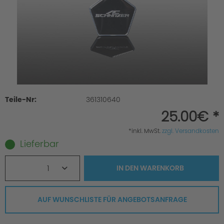
Teile-Nr:
361310640
25.00€ *
*inkl. MwSt.
zzgl. Versandkosten
Lieferbar
1
IN DEN
WARENKORB
AUF WUNSCHLISTE FÜR ANGEBOTSANFRAGE