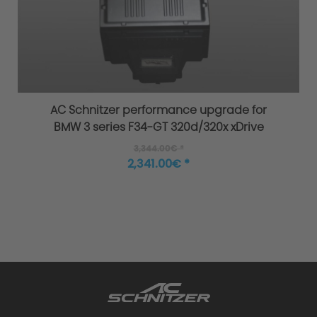
AC Schnitzer performance upgrade for
BMW 3 series F34-GT 320d/320x xDrive
3,344.00€ *
2,341.00€ *
Improved agility and safety