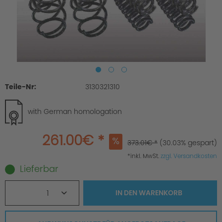
Teile-Nr:
3130321310
with German homologation
261.00€ *
373.01€ *
(30.03% gespart)
*inkl. MwSt.
zzgl. Versandkosten
Lieferbar
1
IN DEN
WARENKORB