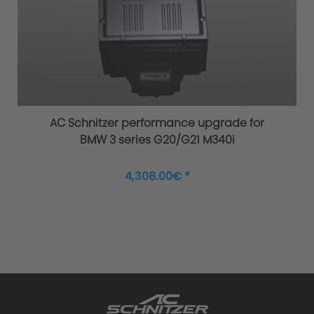
Original AC Schnitzer Spring kits
AC Schnitzer performance upgrade for
BMW 3 series G20/G21 M340i
4,308.00€ *
Improved agility and safety