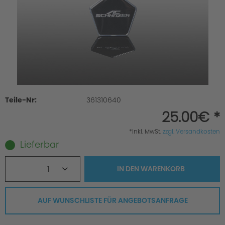
Teile-Nr:
361310640
25.00€ *
*inkl. MwSt.
zzgl. Versandkosten
Lieferbar
1
IN DEN
WARENKORB
AUF WUNSCHLISTE FÜR ANGEBOTSANFRAGE