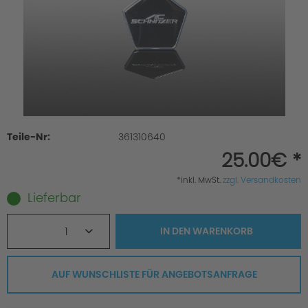
Teile-Nr:
361310640
25.00€ *
*inkl. MwSt.
zzgl. Versandkosten
Lieferbar
1
IN DEN
WARENKORB
AUF WUNSCHLISTE FÜR ANGEBOTSANFRAGE