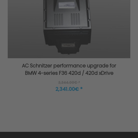
AC Schnitzer performance upgrade for
BMW 4-series F36 420d / 420d xDrive
3,344.00€ *
2,341.00€ *