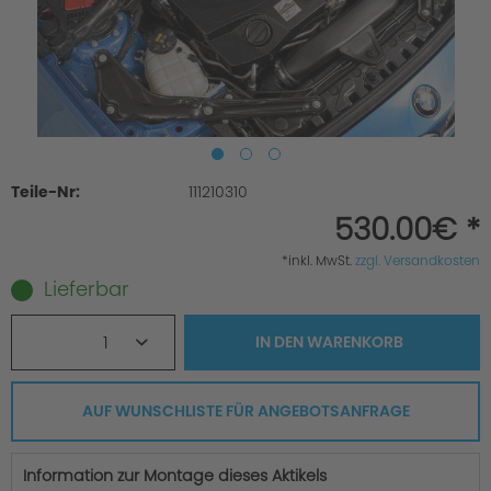
Teile-Nr:
111210310
530.00€ *
*inkl. MwSt.
zzgl. Versandkosten
Lieferbar
1
IN DEN
WARENKORB
AUF WUNSCHLISTE FÜR ANGEBOTSANFRAGE
Information zur Montage dieses Aktikels