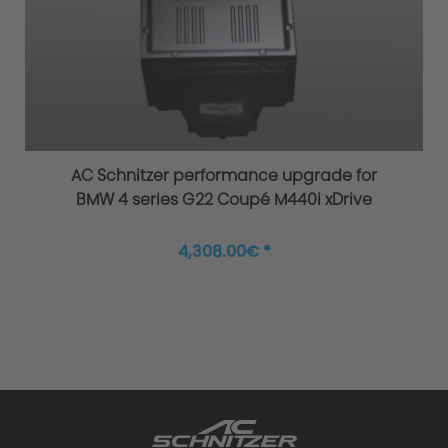
Original AC Schnitzer sports suspension
AC Schnitzer performance upgrade for
BMW 4 series G22 Coupé M440i xDrive
Improved agility and safety
4,308.00€ *