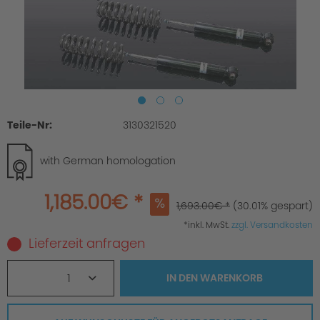
Teile-Nr:
3130321520
with German homologation
1,185.00€ *
1,693.00€ *
(30.01% gespart)
*inkl. MwSt.
zzgl. Versandkosten
Lieferzeit anfragen
1
IN DEN
WARENKORB