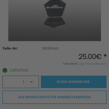
Teile-Nr:
361310640
25.00€ *
*inkl. MwSt.
zzgl. Versandkosten
Lieferbar
1
IN DEN
WARENKORB
AUF WUNSCHLISTE FÜR ANGEBOTSANFRAGE