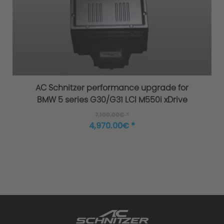
Original AC Schnitzer Spring kits
AC Schnitzer performance upgrade for
BMW 5 series G30/G31 LCI M550i xDrive
7,100.00€ *
4,970.00€ *
Improved agility and safety