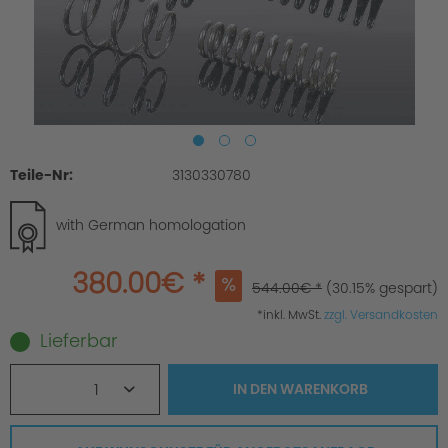
Teile-Nr:
3130330780
with German homologation
380.00€ *
544.00€ *
(30.15% gespart)
*inkl. MwSt.
zzgl. Versandkosten
Lieferbar
1
IN DEN
WARENKORB